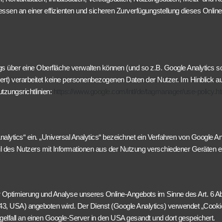
essen an einer effizienten und sicheren Zurverfügungstellung dieses Onlin
gs über eine Oberfläche verwalten können (und so z.B. Google Analytics 
ert) verarbeitet keine personenbezogenen Daten der Nutzer. Im Hinblick a
tzungsrichtlinien:
https://www.google.com/intl/de/tagmanager/use-policy.h
nalytics“ ein. „Universal Analytics“ bezeichnet ein Verfahren von Google A
des Nutzers mit Informationen aus der Nutzung verschiedener Geräten erst
 Optimierung und Analyse unseres Online-Angebots im Sinne des Art. 6 Abs
, USA) angeboten wird. Der Dienst (Google Analytics) verwendet „Cookie
lfall an einen Google-Server in den USA gesandt und dort gespeichert.