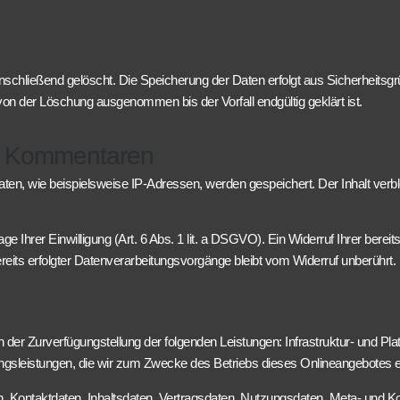
nschließend gelöscht. Die Speicherung der Daten erfolgt aus Sicherheits
n der Löschung ausgenommen bis der Vorfall endgültig geklärt ist.
nd Kommentaren
, wie beispielsweise IP-Adressen, werden gespeichert. Der Inhalt verblei
hrer Einwilligung (Art. 6 Abs. 1 lit. a DSGVO). Ein Widerruf Ihrer bereits e
reits erfolgter Datenverarbeitungsvorgänge bleibt vom Widerruf unberührt.
r Zurverfügungstellung der folgenden Leistungen: Infrastruktur- und Plat
ngsleistungen, die wir zum Zwecke des Betriebs dieses Onlineangebotes e
ten, Kontaktdaten, Inhaltsdaten, Vertragsdaten, Nutzungsdaten, Meta- un