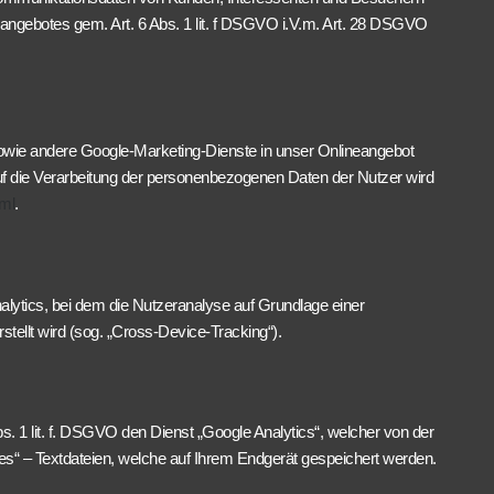
eangebotes gem. Art. 6 Abs. 1 lit. f DSGVO i.V.m. Art. 28 DSGVO
sowie andere Google-Marketing-Dienste in unser Onlineangebot
uf die Verarbeitung der personenbezogenen Daten der Nutzer wird
tml
.
nalytics, bei dem die Nutzeranalyse auf Grundlage einer
ellt wird (sog. „Cross-Device-Tracking“).
. 1 lit. f. DSGVO den Dienst „Google Analytics“, welcher von der
s“ – Textdateien, welche auf Ihrem Endgerät gespeichert werden.