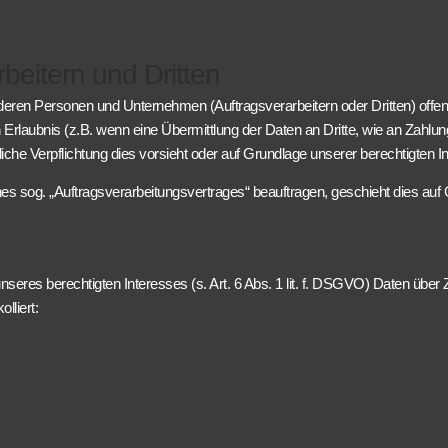
beitern und Dritten
en Personen und Unternehmen (Auftragsverarbeitern oder Dritten) offenbare
 Erlaubnis (z.B. wenn eine Übermittlung der Daten an Dritte, wie an Zahlung
echtliche Verpflichtung dies vorsieht oder auf Grundlage unserer berechtigten
ines sog. „Auftragsverarbeitungsvertrages“ beauftragen, geschieht dies a
seres berechtigten Interesses (s. Art. 6 Abs. 1 lit. f. DSGVO) Daten über Z
lliert: