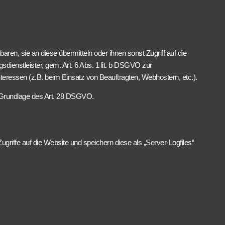
n, sie an diese übermitteln oder ihnen sonst Zugriff auf die
sdienstleister, gem. Art. 6 Abs. 1 lit. b DSGVO zur
 Interessen (z.B. beim Einsatz von Beauftragten, Webhostern, etc.).
uf Grundlage des Art. 28 DSGVO.
ugriffe auf die Website und speichern diese als „Server-Logfiles“