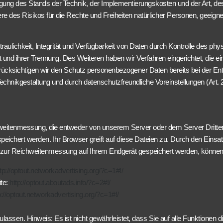
gung des Stands der Technik, der Implementierungskosten und der Art, 
were des Risikos für die Rechte und Freiheiten natürlicher Personen, gee
lichkeit, Integrität und Verfügbarkeit von Daten durch Kontrolle des phy
eit und ihrer Trennung. Des Weiteren haben wir Verfahren eingerichtet, d
rücksichtigen wir den Schutz personenbezogener Daten bereits bei der E
chnikgestaltung und durch datenschutzfreundliche Voreinstellungen (Art
eitenmessung, die entweder von unserem Server oder dem Server Dritter
peichert werden. Ihr Browser greift auf diese Dateien zu. Durch den Einsat
es zur Reichweitenmessung auf Ihrem Endgerät gespeichert werden, können
tp://optout.networkadvertising.org/?c=1#!/
te:
http://optout.aboutads.info/?c=2#!/
p://optout.networkadvertising.org/?c=1#!/
ulassen. Hinweis: Es ist nicht gewährleistet, dass Sie auf alle Funktione