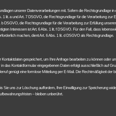
lagen unserer Datenverarbeitungen mit. Sofern die Rechtsgrundlage in de
s. 1 lit. a und Art. 7 DSGVO, die Rechtsgrundlage für die Verarbeitung zur 
b DSGVO, die Rechtsgrundlage für die Verarbeitung zur Erfüllung unserer re
gten Interessen ist Art. 6 Abs. 1 lit. f DSGVO. Für den Fall, dass lebensw
forderlich machen, dient Art. 6 Abs. 1 lit. d DSGVO als Rechtsgrundlage.
er Kontaktdaten gespeichert, um Ihre Anfrage bearbeiten zu können oder u
er in das Kontaktformular eingegebenen Daten erfolgt ausschließlich auf Grun
n Widerruf genügt eine formlose Mitteilung per E-Mail. Die Rechtmäßigkeit d
bis Sie uns zur Löschung auffordern, Ihre Einwilligung zur Speicherung w
fbewahrungsfristen – bleiben unberührt.